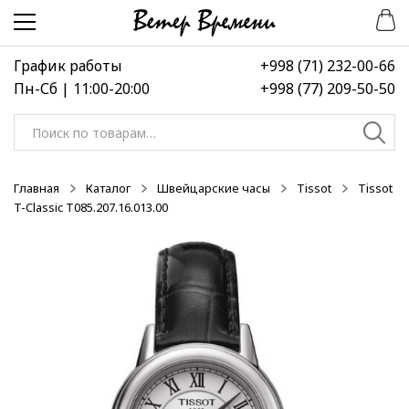
Перейти
Перейти
-50%
-50%
-50%
к
к
навигации
содержимому
График работы
+998 (71) 232-00-66
Пн-Сб | 11:00-20:00
+998 (77) 209-50-50
Искать:
Главная
Каталог
Швейцарские часы
Tissot
Tissot
T-Classic T085.207.16.013.00