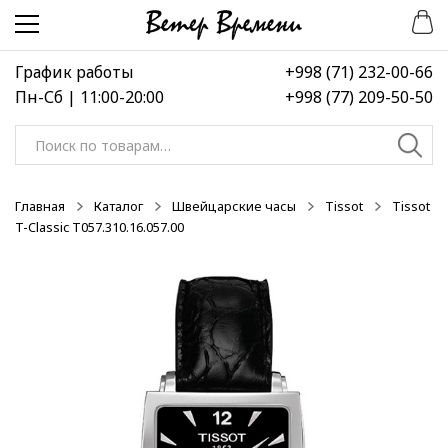
Перейти
Перейти
-50%
-50%
-50%
к
к
навигации
содержимому
График работы
+998 (71) 232-00-66
Пн-Сб | 11:00-20:00
+998 (77) 209-50-50
Искать:
Главная
Каталог
Швейцарские часы
Tissot
Tissot
T-Classic T057.310.16.057.00