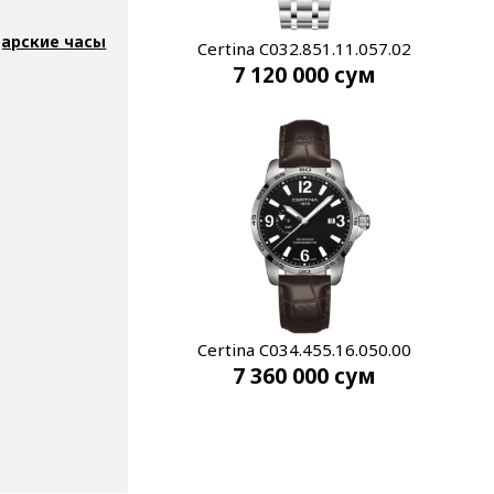
арские часы
Certina C032.851.11.057.02
7 120 000
сум
Certina C034.455.16.050.00
7 360 000
сум