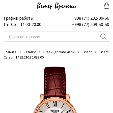
Перейти
Перейти
-40%
к
к
навигации
содержимому
График работы
+998 (71) 232-00-66
Пн-Сб | 11:00-20:00
+998 (77) 209-50-50
Искать:
Главная
Каталог
Швейцарские часы
Tissot
Tissot
Carson T122.210.36.033.00