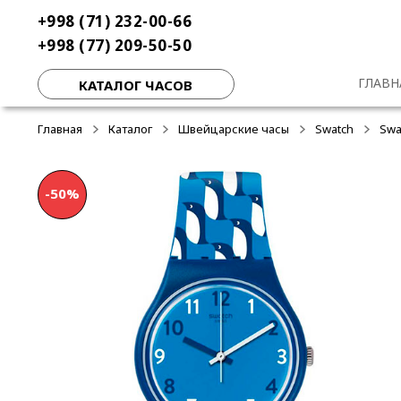
Перейти
Перейти
+998 (71) 232-00-66
-40%
-40%
-40%
к
к
+998 (77) 209-50-50
навигации
содержимому
ГЛАВН
КАТАЛОГ ЧАСОВ
Главная
Каталог
Швейцарские часы
Swatch
Swa
-50%