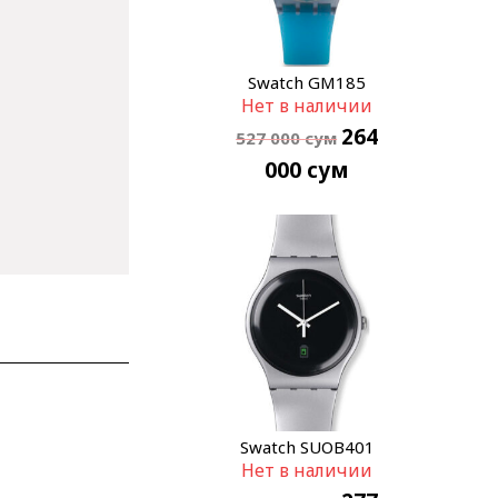
Swatch GM185
Нет в наличии
264
527 000
сум
000
сум
Swatch SUOB401
Нет в наличии