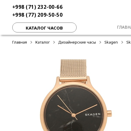
Перейти
Перейти
+998 (71) 232-00-66
-50%
-50%
-50%
к
к
+998 (77) 209-50-50
навигации
содержимому
ГЛАВН
КАТАЛОГ ЧАСОВ
Главная
Каталог
Дизайнерские часы
Skagen
Sk