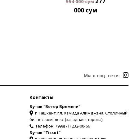
277
554 000
сум
000
сум
Мы в соц. сети:
Контакты
Бутик "Ветер Времени"
г. Ташкент, пл. Хамида Алимджана, Столичный
бизнес комплекс (западная сторона)
Телефон:
+998(71) 232-00-66
Бутик "Tissot"