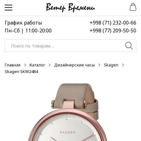
Перейти
Перейти
-50%
-50%
-50%
к
к
навигации
содержимому
График работы
+998 (71) 232-00-66
Пн-Сб | 11:00-20:00
+998 (77) 209-50-50
Искать:
Главная
Каталог
Дизайнерские часы
Skagen
Skagen SKW2484