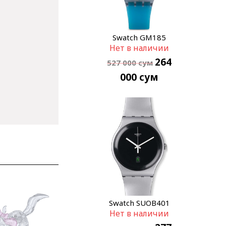
Swatch GM185
Нет в наличии
264
527 000
сум
000
сум
Swatch SUOB401
Нет в наличии