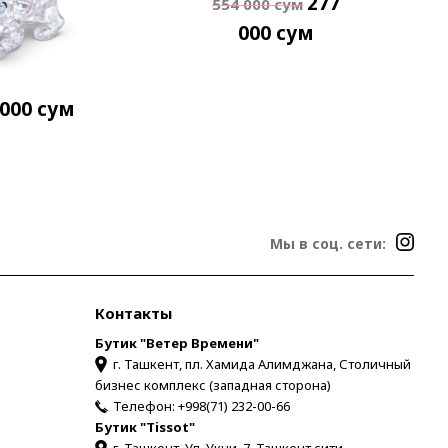
277
554 000
сум
000
сум
 000
сум
Мы в соц. сети:
Контакты
Бутик "Ветер Времени"
г. Ташкент, пл. Хамида Алимджана, Столичный
бизнес комплекс (западная сторона)
Телефон:
+998(71) 232-00-66
Бутик "Tissot"