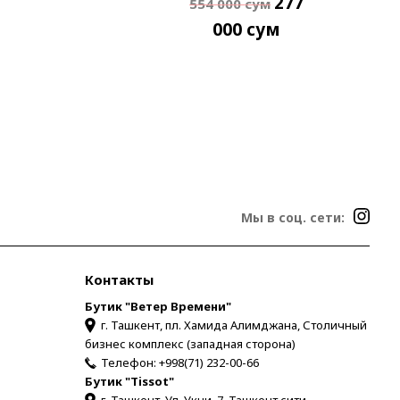
277
554 000
сум
000
сум
Мы в соц. сети:
Контакты
Бутик "Ветер Времени"
г. Ташкент, пл. Хамида Алимджана, Столичный
бизнес комплекс (западная сторона)
Телефон:
+998(71) 232-00-66
Бутик "Tissot"