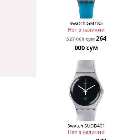
Swatch GM185
Нет в наличии
264
527 000
сум
000
сум
Swatch SUOB401
Нет в наличии