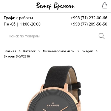
Перейти
Перейти
-50%
-50%
-50%
к
к
навигации
содержимому
График работы
+998 (71) 232-00-66
Пн-Сб | 11:00-20:00
+998 (77) 209-50-50
Искать:
Главная
Каталог
Дизайнерские часы
Skagen
Skagen SKW2216