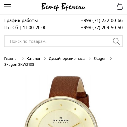
Перейти
Перейти
-50%
-50%
-50%
к
к
навигации
содержимому
График работы
+998 (71) 232-00-66
Пн-Сб | 11:00-20:00
+998 (77) 209-50-50
Искать:
Главная
Каталог
Дизайнерские часы
Skagen
Skagen SKW2138