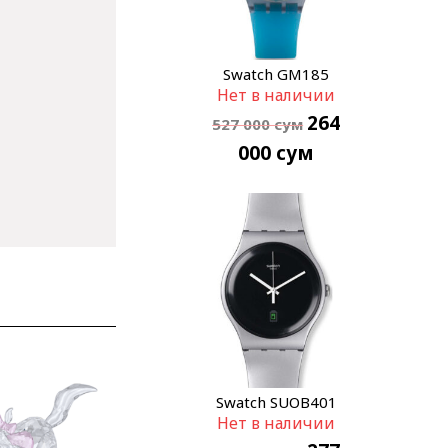
Swatch GM185
Нет в наличии
264
527 000
сум
000
сум
Swatch SUOB401
Нет в наличии