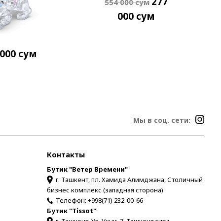
277
554 000
сум
000
сум
 000
сум
Мы в соц. сети:
Контакты
Бутик "Ветер Времени"
г. Ташкент, пл. Хамида Алимджана, Столичный
бизнес комплекс (западная сторона)
Телефон:
+998(71) 232-00-66
Бутик "Tissot"