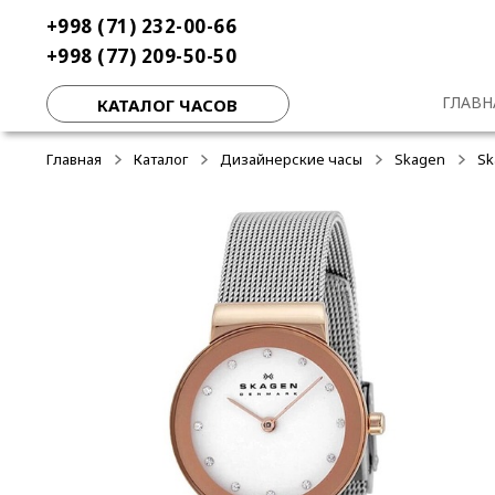
Перейти
Перейти
+998 (71) 232-00-66
-50%
-50%
-50%
к
к
+998 (77) 209-50-50
навигации
содержимому
ГЛАВН
КАТАЛОГ ЧАСОВ
Главная
Каталог
Дизайнерские часы
Skagen
Sk