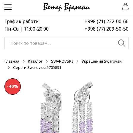
Перейти
Перейти
-30%
-50%
-50%
к
к
навигации
содержимому
График работы
+998 (71) 232-00-66
Пн-Сб | 11:00-20:00
+998 (77) 209-50-50
Искать:
Главная
Каталог
SWAROVSKI
Украшения Swarovski
Серьги Swarovski 5705831
-40%