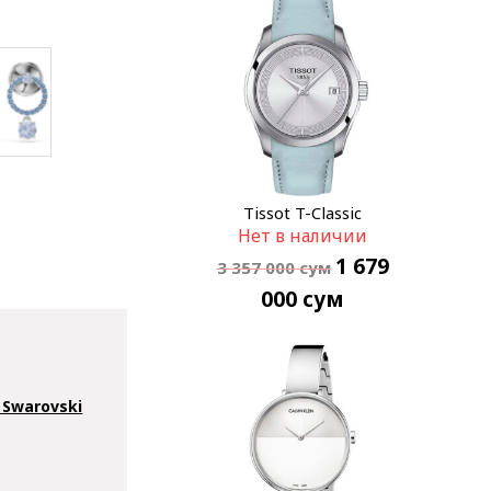
Tissot T-Classic
Нет в наличии
T035.210.16.031.02
1 679
3 357 000
сум
000
сум
Swarovski