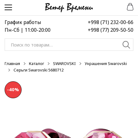
Перейти
Перейти
-15%
к
к
навигации
содержимому
График работы
+998 (71) 232-00-66
Пн-Сб | 11:00-20:00
+998 (77) 209-50-50
Искать:
Главная
Каталог
SWAROVSKI
Украшения Swarovski
Серьги Swarovski 5680712
-40%