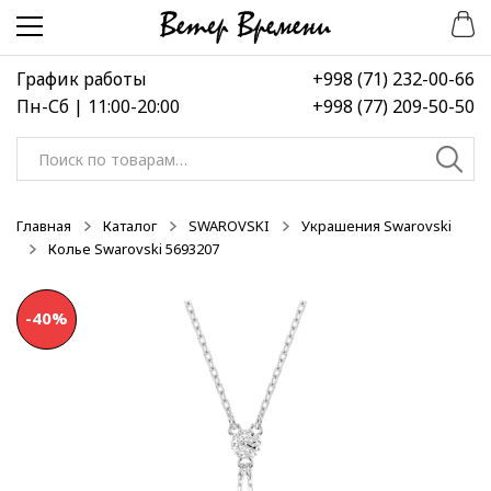
Перейти
Перейти
-15%
к
к
навигации
содержимому
График работы
+998 (71) 232-00-66
Пн-Сб | 11:00-20:00
+998 (77) 209-50-50
Искать:
Главная
Каталог
SWAROVSKI
Украшения Swarovski
Колье Swarovski 5693207
-40%