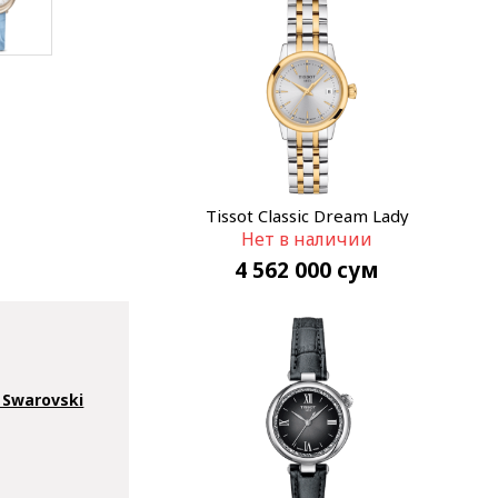
Tissot Classic Dream Lady
Нет в наличии
T129.210.22.031.00
4 562 000
сум
Swarovski