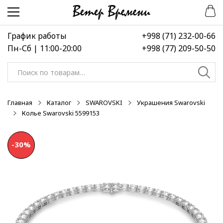
Перейти
Перейти
-50%
к
к
навигации
содержимому
График работы
+998 (71) 232-00-66
Пн-Сб | 11:00-20:00
+998 (77) 209-50-50
Искать:
Главная
Каталог
SWAROVSKI
Украшения Swarovski
Колье Swarovski 5599153
-30%