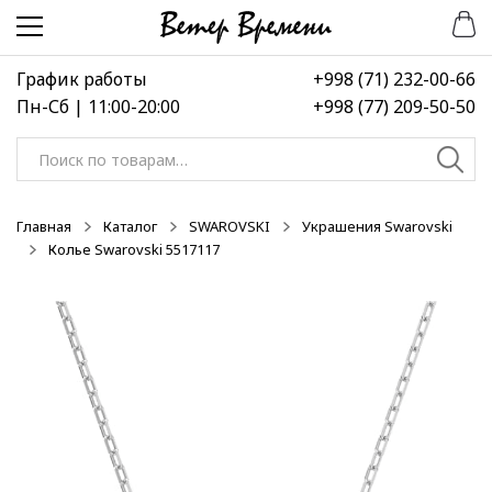
Перейти
Перейти
-40%
-50%
к
к
навигации
содержимому
График работы
+998 (71) 232-00-66
Пн-Сб | 11:00-20:00
+998 (77) 209-50-50
Искать:
Главная
Каталог
SWAROVSKI
Украшения Swarovski
Колье Swarovski 5517117