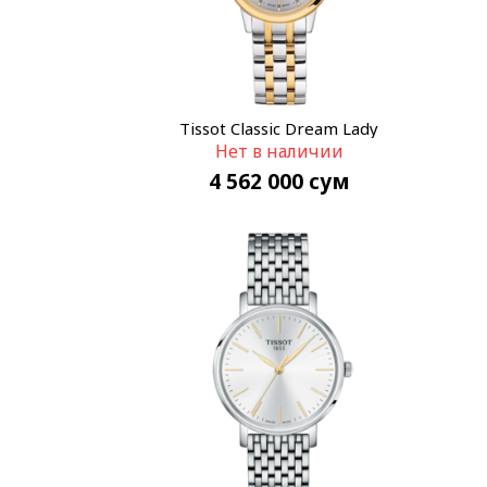
Tissot Classic Dream Lady
Нет в наличии
T129.210.22.031.00
4 562 000
сум