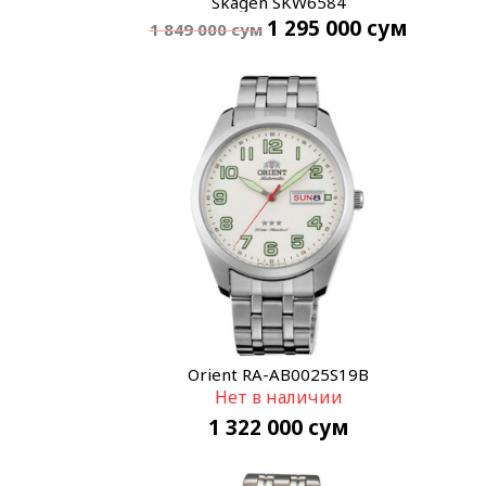
Skagen SKW6584
1 295 000
сум
1 849 000
сум
Orient RA-AB0025S19B
Нет в наличии
1 322 000
сум