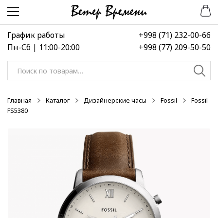
Перейти
Перейти
-20%
-40%
-30%
к
к
навигации
содержимому
График работы
+998 (71) 232-00-66
Пн-Сб | 11:00-20:00
+998 (77) 209-50-50
Искать:
Главная
Каталог
Дизайнерские часы
Fossil
Fossil
FS5380