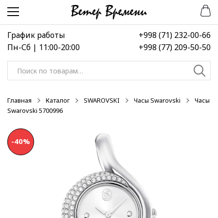
Перейти
Перейти
-50%
-50%
к
к
навигации
содержимому
График работы
+998 (71) 232-00-66
Пн-Сб | 11:00-20:00
+998 (77) 209-50-50
Искать:
Главная
Каталог
SWAROVSKI
Часы Swarovski
Часы
Swarovski 5700996
-40%