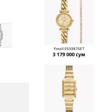
Fossil ES5387SET
3 179 000
сум