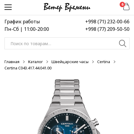
Перейти
Перейти
6
к
к
навигации
содержимому
График работы
+998 (71) 232-00-66
Пн-Сб | 11:00-20:00
+998 (77) 209-50-50
Искать:
Главная
Каталог
Швейцарские часы
Certina
Certina C043.417.44.041.00