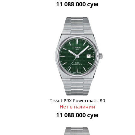
11 088 000
сум
Tissot PRX Powermatic 80
Нет в наличии
T137.407.11.091.00
11 088 000
сум