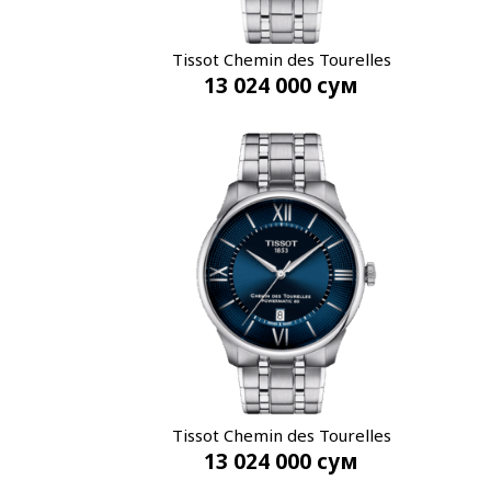
Tissot Chemin des Tourelles
13 024 000
сум
T139.807.11.048.00
Tissot Chemin des Tourelles
13 024 000
сум
T139.407.11.048.00