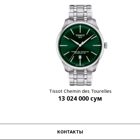
Tissot Chemin des Tourelles
13 024 000
сум
T139.407.11.091.00
КОНТАКТЫ