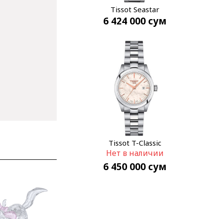
Tissot Seastar
6 424 000
сум
T120.210.11.051.00
Tissot T-Classic
Нет в наличии
T132.010.11.111.00
6 450 000
сум