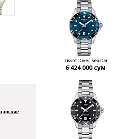
Tissot Diver Seastar
6 424 000
сум
T120.210.11.041.00
царские