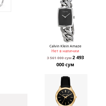
Calvin Klein Amaze
Нет в наличии
K5D2S121
2 493
3 561 000
сум
000
сум