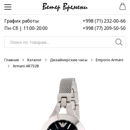
Перейти
Перейти
-50%
-50%
-50%
к
к
навигации
содержимому
График работы
+998 (71) 232-00-66
Пн-Сб | 11:00-20:00
+998 (77) 209-50-50
Искать:
Главная
Каталог
Дизайнерские часы
Emporio Armani
Armani AR7328