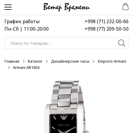
Перейти
Перейти
-50%
-50%
-50%
к
к
навигации
содержимому
График работы
+998 (71) 232-00-66
Пн-Сб | 11:00-20:00
+998 (77) 209-50-50
Искать:
Главная
Каталог
Дизайнерские часы
Emporio Armani
Armani AR1656