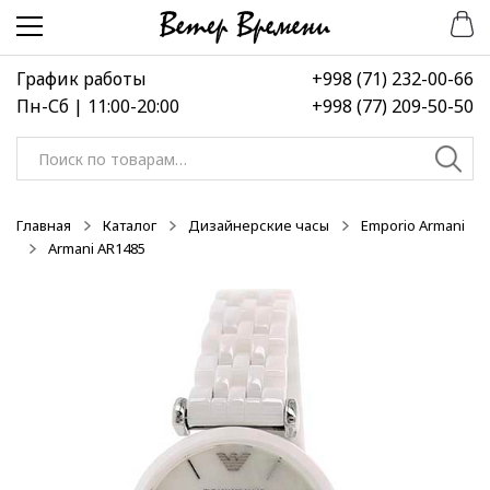
Перейти
Перейти
-50%
-50%
-50%
к
к
навигации
содержимому
График работы
+998 (71) 232-00-66
Пн-Сб | 11:00-20:00
+998 (77) 209-50-50
Искать:
Главная
Каталог
Дизайнерские часы
Emporio Armani
Armani AR1485