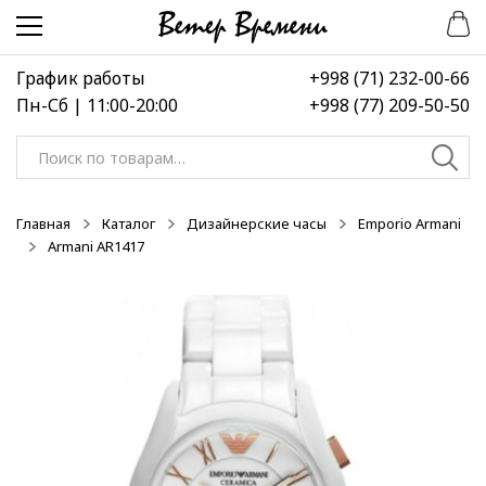
Перейти
Перейти
-50%
-50%
-50%
к
к
навигации
содержимому
График работы
+998 (71) 232-00-66
Пн-Сб | 11:00-20:00
+998 (77) 209-50-50
Искать:
Главная
Каталог
Дизайнерские часы
Emporio Armani
Armani AR1417