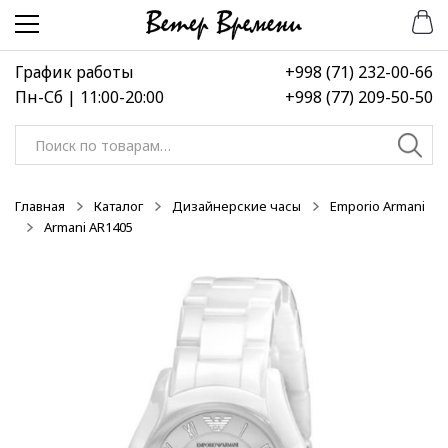
Перейти
Перейти
-50%
-50%
-50%
к
к
навигации
содержимому
График работы
+998 (71) 232-00-66
Пн-Сб | 11:00-20:00
+998 (77) 209-50-50
Искать:
Главная
Каталог
Дизайнерские часы
Emporio Armani
Armani AR1405