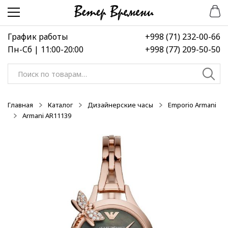
Перейти
Перейти
-50%
-50%
-50%
к
к
навигации
содержимому
График работы
+998 (71) 232-00-66
Пн-Сб | 11:00-20:00
+998 (77) 209-50-50
Искать:
Главная
Каталог
Дизайнерские часы
Emporio Armani
Armani AR11139