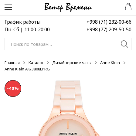
Перейти
Перейти
-30%
-40%
-40%
к
к
навигации
содержимому
График работы
+998 (71) 232-00-66
Пн-Сб | 11:00-20:00
+998 (77) 209-50-50
Искать:
Главная
Каталог
Дизайнерские часы
Anne Klein
Anne Klein AK/3808LPRG
-40%