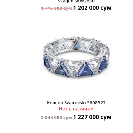
Skagen SKW2830
1 202 000
сум
1 716 000
сум
Кольцо Swarovski 5608527
Нет в наличии
1 227 000
сум
2 044 000
сум