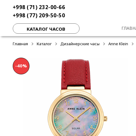
Перейти
Перейти
+998 (71) 232-00-66
-50%
-50%
-50%
к
к
+998 (77) 209-50-50
навигации
содержимому
ГЛАВН
КАТАЛОГ ЧАСОВ
Главная
Каталог
Дизайнерские часы
Anne Klein
-40%