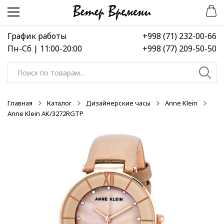
Перейти
Перейти
-50%
-50%
-50%
к
к
навигации
содержимому
График работы
+998 (71) 232-00-66
Пн-Сб | 11:00-20:00
+998 (77) 209-50-50
Искать:
Главная
Каталог
Дизайнерские часы
Anne Klein
Anne Klein AK/3272RGTP