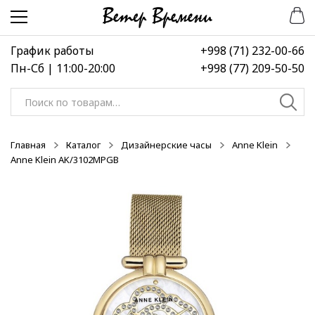
Перейти
Перейти
-50%
-50%
-50%
к
к
навигации
содержимому
График работы
+998 (71) 232-00-66
Пн-Сб | 11:00-20:00
+998 (77) 209-50-50
Искать:
Главная
Каталог
Дизайнерские часы
Anne Klein
Anne Klein AK/3102MPGB