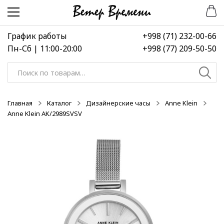
Перейти
Перейти
-50%
-50%
-50%
к
к
навигации
содержимому
График работы
+998 (71) 232-00-66
Пн-Сб | 11:00-20:00
+998 (77) 209-50-50
Искать:
Главная
Каталог
Дизайнерские часы
Anne Klein
Anne Klein AK/2989SVSV