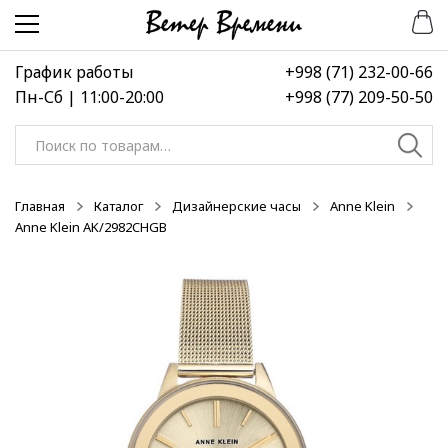
Перейти
Перейти
-50%
-50%
-50%
к
к
навигации
содержимому
График работы
+998 (71) 232-00-66
Пн-Сб | 11:00-20:00
+998 (77) 209-50-50
Искать:
Главная
Каталог
Дизайнерские часы
Anne Klein
Anne Klein AK/2982CHGB