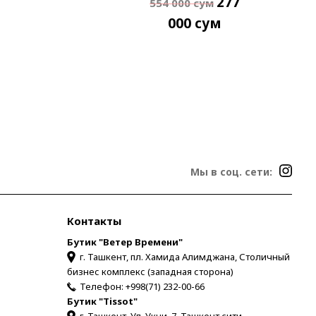
277
554 000
сум
000
сум
Мы в соц. сети:
Контакты
Бутик "Ветер Времени"
г. Ташкент, пл. Хамида Алимджана, Столичный
бизнес комплекс (западная сторона)
Телефон:
+998(71) 232-00-66
Бутик "Tissot"