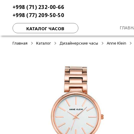
Перейти
Перейти
+998 (71) 232-00-66
-50%
-50%
-50%
к
к
+998 (77) 209-50-50
навигации
содержимому
ГЛАВН
КАТАЛОГ ЧАСОВ
Главная
Каталог
Дизайнерские часы
Anne Klein