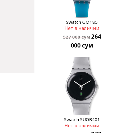
Swatch GM185
Нет в наличии
264
527 000
сум
000
сум
Swatch SUOB401
Нет в наличии