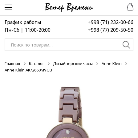
Перейти
Перейти
-50%
-50%
-50%
к
к
навигации
содержимому
График работы
+998 (71) 232-00-66
Пн-Сб | 11:00-20:00
+998 (77) 209-50-50
Искать:
Главная
Каталог
Дизайнерские часы
Anne Klein
Anne Klein AK/2660MVGB