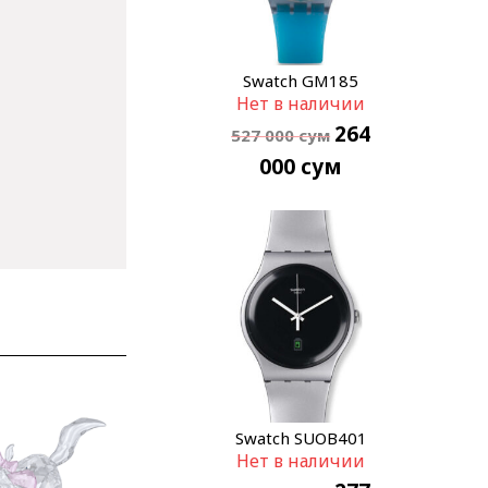
Swatch GM185
Нет в наличии
264
527 000
сум
000
сум
Swatch SUOB401
Нет в наличии