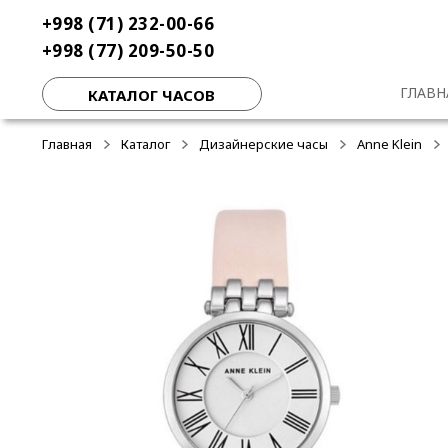
Перейти
Перейти
+998 (71) 232-00-66
-50%
-50%
-50%
к
к
+998 (77) 209-50-50
навигации
содержимому
ГЛАВН
КАТАЛОГ ЧАСОВ
Главная
Каталог
Дизайнерские часы
Anne Klein