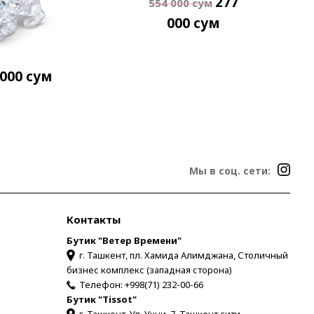
277
554 000
сум
000
сум
 000
сум
Мы в соц. сети:
Контакты
Бутик "Ветер Времени"
г. Ташкент, пл. Хамида Алимджана, Столичный
бизнес комплекс (западная сторона)
Телефон:
+998(71) 232-00-66
Бутик "Tissot"