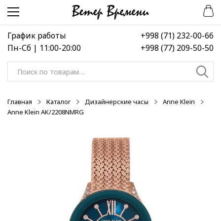
Перейти
Перейти
-50%
-50%
-50%
к
к
навигации
содержимому
График работы
+998 (71) 232-00-66
Пн-Сб | 11:00-20:00
+998 (77) 209-50-50
Искать:
Главная
Каталог
Дизайнерские часы
Anne Klein
Anne Klein AK/2208NMRG