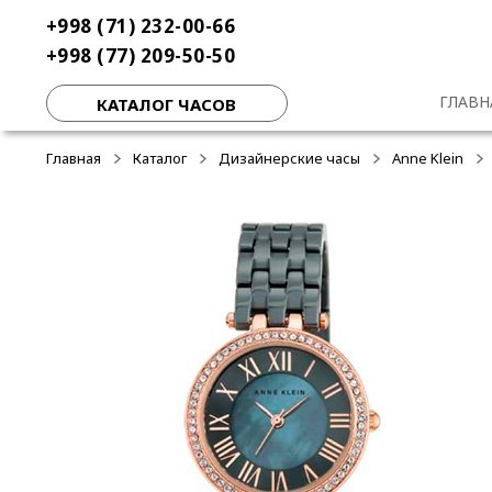
Перейти
Перейти
+998 (71) 232-00-66
-50%
-50%
-50%
к
к
+998 (77) 209-50-50
навигации
содержимому
ГЛАВН
КАТАЛОГ ЧАСОВ
Главная
Каталог
Дизайнерские часы
Anne Klein