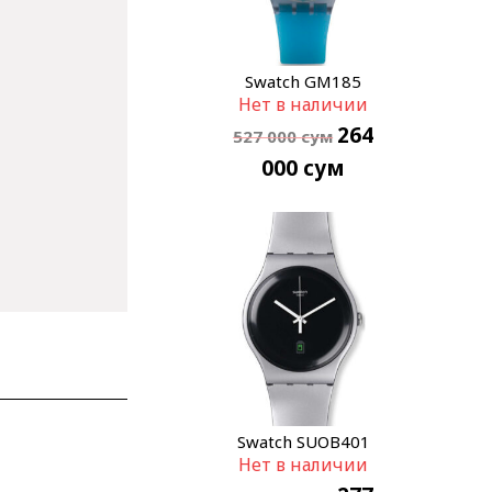
Swatch GM185
Нет в наличии
264
527 000
сум
000
сум
Swatch SUOB401
Нет в наличии