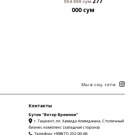
277
554 000
сум
000
сум
Мы в соц. сети:
Контакты
Бутик "Ветер Времени"
г. Ташкент, пл. Хамида Алимджана, Столичный
бизнес комплекс (западная сторона)
Телефон:
+998(71) 232-00-66