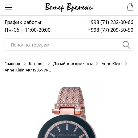
Перейти
Перейти
-50%
-50%
-50%
к
к
навигации
содержимому
График работы
+998 (71) 232-00-66
Пн-Сб | 11:00-20:00
+998 (77) 209-50-50
Искать:
Главная
Каталог
Дизайнерские часы
Anne Klein
Anne Klein AK/1906NVRG