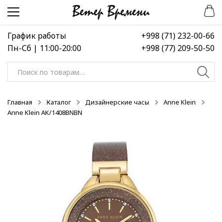
Перейти
Перейти
-50%
-50%
-50%
к
к
навигации
содержимому
График работы
+998 (71) 232-00-66
Пн-Сб | 11:00-20:00
+998 (77) 209-50-50
Искать:
Главная
Каталог
Дизайнерские часы
Anne Klein
Anne Klein AK/1408BNBN