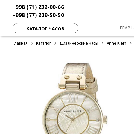
Перейти
Перейти
+998 (71) 232-00-66
-50%
-50%
-50%
к
к
+998 (77) 209-50-50
навигации
содержимому
ГЛАВН
КАТАЛОГ ЧАСОВ
Главная
Каталог
Дизайнерские часы
Anne Klein