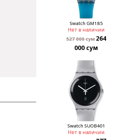
Swatch GM185
Нет в наличии
264
527 000
сум
000
сум
Swatch SUOB401
Нет в наличии