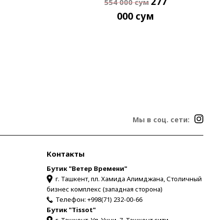
277
554 000
сум
000
сум
Мы в соц. сети:
Контакты
Бутик "Ветер Времени"
г. Ташкент, пл. Хамида Алимджана, Столичный
бизнес комплекс (западная сторона)
Телефон:
+998(71) 232-00-66
Бутик "Tissot"