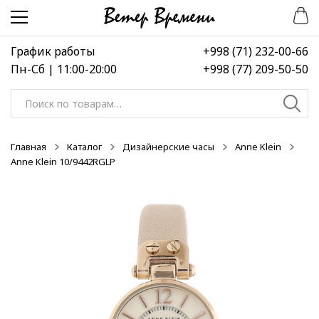
Перейти
Перейти
-50%
-50%
-50%
к
к
навигации
содержимому
График работы
+998 (71) 232-00-66
Пн-Сб | 11:00-20:00
+998 (77) 209-50-50
Искать:
Главная
Каталог
Дизайнерские часы
Anne Klein
Anne Klein 10/9442RGLP