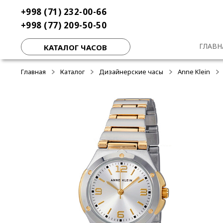
Перейти
Перейти
+998 (71) 232-00-66
-40%
-50%
-50%
к
к
+998 (77) 209-50-50
навигации
содержимому
ГЛАВН
КАТАЛОГ ЧАСОВ
Главная
Каталог
Дизайнерские часы
Anne Klein