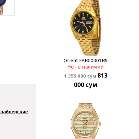
Orient FAB00001B9
Нет в наличии
813
1 355 000
сум
000
сум
зайнерские